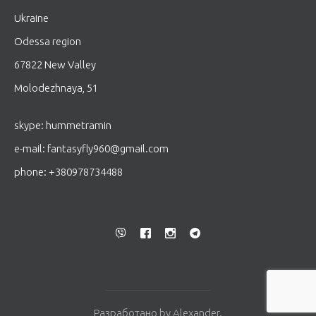
Ukraine
Odessa region
67822 New Valley
Molodezhnaya, 51
skype: hummetramin
е-mail:
fantasyfly960@gmail.com
phone:
+380978734488
Разработано by
Alexander
.